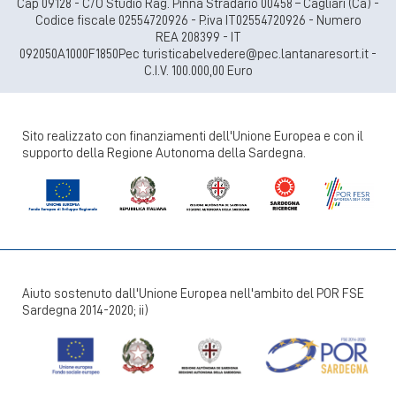
Cap 09128 - C/O Studio Rag. Pinna Stradario 00458 – Cagliari (Ca) -
Codice fiscale 02554720926 - P.iva IT02554720926 - Numero
REA 208399 - IT
092050A1000F1850Pec turisticabelvedere@pec.lantanaresort.it -
C.I.V. 100.000,00 Euro
Sito realizzato con finanziamenti dell'Unione Europea e con il
supporto della Regione Autonoma della Sardegna.
Aiuto sostenuto dall'Unione Europea nell'ambito del POR FSE
Sardegna 2014-2020; ii)