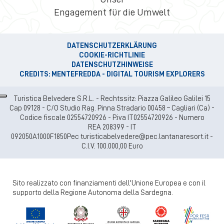
Engagement für die Umwelt
DATENSCHUTZERKLÄRUNG
COOKIE-RICHTLINIE
DATENSCHUTZHINWEISE
CREDITS: MENTEFREDDA - DIGITAL TOURISM EXPLORERS
Turistica Belvedere S.R.L. - Rechtssitz: Piazza Galileo Galilei 15
Cap 09128 - C/O Studio Rag. Pinna Stradario 00458 – Cagliari (Ca) -
Codice fiscale 02554720926 - P.iva IT02554720926 - Numero
REA 208399 - IT
092050A1000F1850Pec turisticabelvedere@pec.lantanaresort.it -
C.I.V. 100.000,00 Euro
Sito realizzato con finanziamenti dell'Unione Europea e con il
supporto della Regione Autonoma della Sardegna.