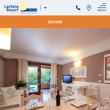
ITA
MENÜ
SCHLIESSEN
ENG
DEU
BUCHEN
FRA