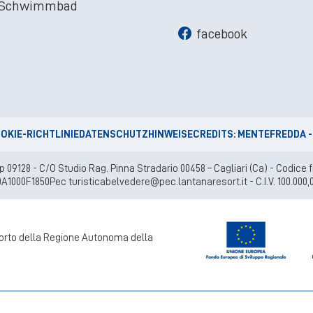
 Schwimmbad
facebook
OKIE-RICHTLINIE
DATENSCHUTZHINWEISE
CREDITS: MENTEFREDDA -
Cap 09128 - C/O Studio Rag. Pinna Stradario 00458 – Cagliari (Ca) - Codic
A1000F1850Pec turisticabelvedere@pec.lantanaresort.it - C.I.V. 100.000,
pporto della Regione Autonoma della