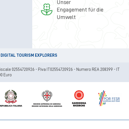
Unser
Engagement für die
Umwelt
 DIGITAL TOURISM EXPLORERS
e fiscale 02554720926 - P.iva IT02554720926 - Numero REA 208399 - IT
00 Euro