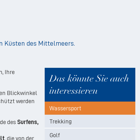
en Küsten des Mittelmeers.
, Ihre
Das könnte Sie auch
interessieren
en Blickwinkel
chützt werden
Wassersport
Trekking
nde des
Surfens,
Golf
lt
, die von der