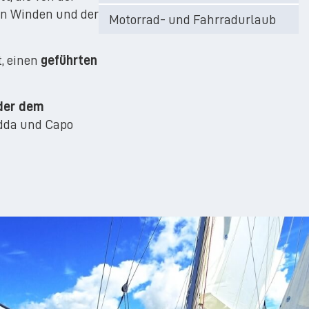
den Winden und der
Motorrad- und Fahrradurlaub
t, einen
geführten
der dem
dda und Capo