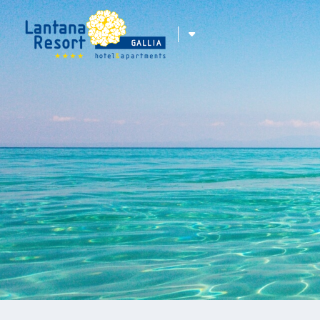
ITA
ENG
DEU
FRA