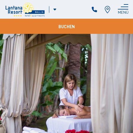
ITA
MENÜ
SCHLIESSEN
ENG
DEU
BUCHEN
FRA