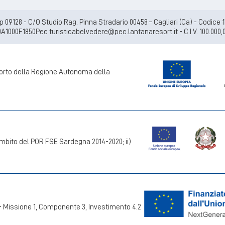
Cap 09128 - C/O Studio Rag. Pinna Stradario 00458 – Cagliari (Ca) - Codic
A1000F1850Pec turisticabelvedere@pec.lantanaresort.it - C.I.V. 100.000,
pporto della Regione Autonoma della
mbito del POR FSE Sardegna 2014-2020; ii)
 - Missione 1, Componente 3, Investimento 4.2