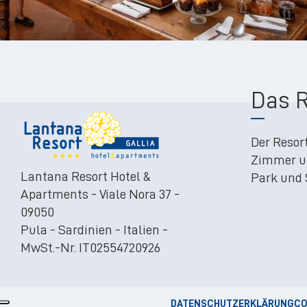
Das R
Der Resor
Zimmer u
Lantana Resort Hotel &
Park und
Apartments - Viale Nora 37 -
09050
Pula - Sardinien - Italien -
MwSt.-Nr. IT02554720926
DATENSCHUTZERKLÄRUNG
CO