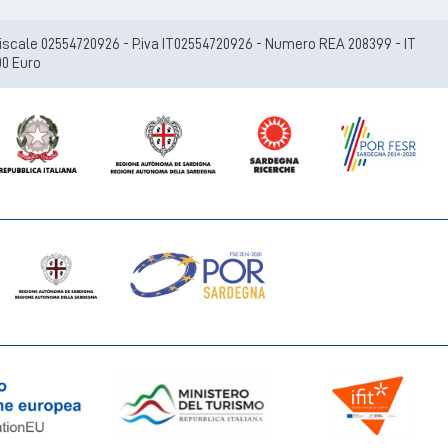
e fiscale 02554720926 - P.iva IT02554720926 - Numero REA 208399 - IT
00 Euro
+39 070 924411