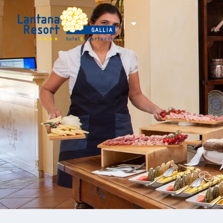
ITA
ENG
DEU
FRA